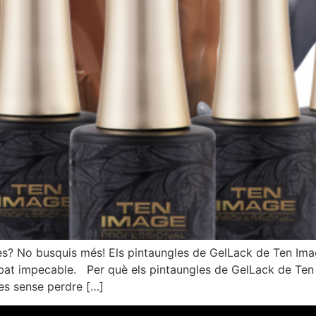
s? No busquis més! Els pintaungles de GelLack de Ten Image
abat impecable. Per què els pintaungles de GelLack de Ten 
es sense perdre […]