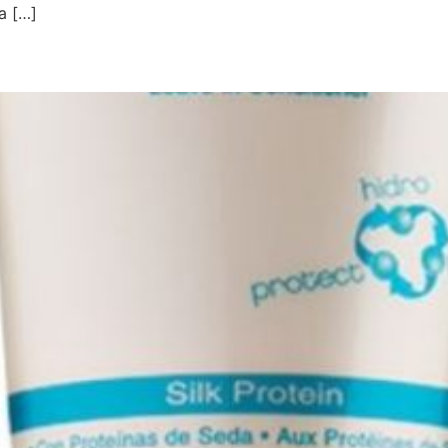
a […]