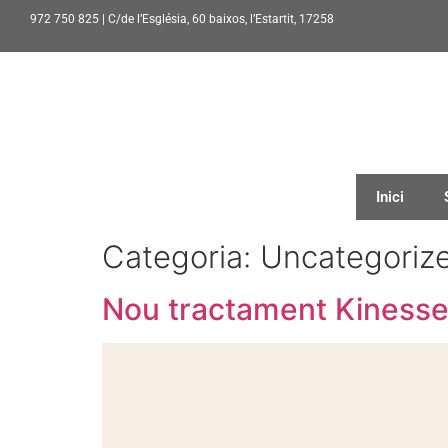
972 750 825 | C/de l’Església, 60 baixos, l’Estartit, 17258
Inici
Categoria:
Uncategoriz
Nou tractament Kinesse