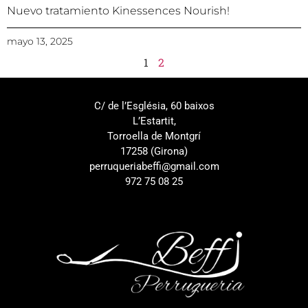
Nuevo tratamiento Kinessences Nourish!
mayo 13, 2025
1
2
C/ de l’Església, 60 baixos
L’Estartit,
Torroella de Montgrí
17258 (Girona)
perruqueriabeffi@gmail.com
972 75 08 25