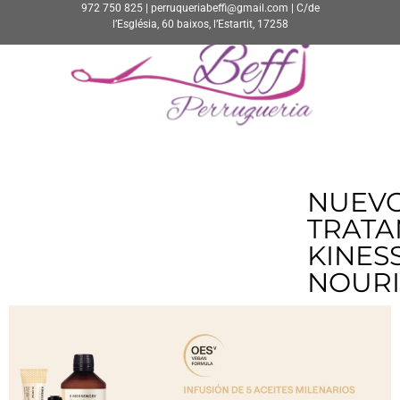
972 750 825 | perruqueriabeffi@gmail.com | C/de
l’Església, 60 baixos, l’Estartit, 17258
NUEV
TRATA
KINES
NOURI