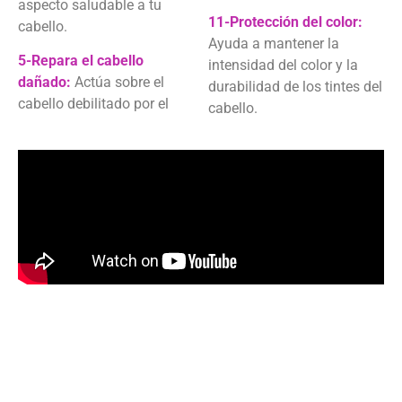
aspecto saludable a tu
11-Protección del color:
cabello.
Ayuda a mantener la
5-Repara el cabello
intensidad del color y la
dañado:
Actúa sobre el
durabilidad de los tintes del
cabello debilitado por el
cabello.