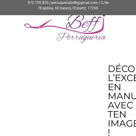
972 750 825 | perruqueriabeffi@gmail.com | C/de
l’Església, 60 baixos, l’Estartit, 17258
DÉCO
L’EX
EN
MAN
AVEC
TEN
IMAG
!