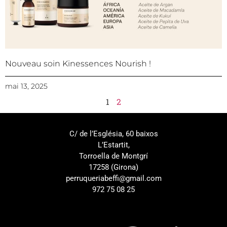
Nouveau soin Kinessences Nourish !
mai 13, 2025
1
2
C/ de l’Església, 60 baixos
L’Estartit,
Torroella de Montgrí
17258 (Girona)
perruqueriabeffi@gmail.com
972 75 08 25