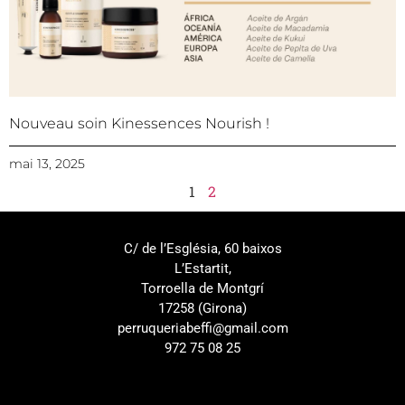
Nouveau soin Kinessences Nourish !
mai 13, 2025
1
2
C/ de l’Església, 60 baixos
L’Estartit,
Torroella de Montgrí
17258 (Girona)
perruqueriabeffi@gmail.com
972 75 08 25